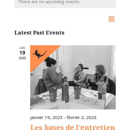
There are no upcoming events.
Event
Events
List
Search
Views
Search
Navigat
Latest Past Events
and
Views
JAN
19
Navigat
2023
janvier 19, 2023
-
février 2, 2023
Les bases de l’entretien